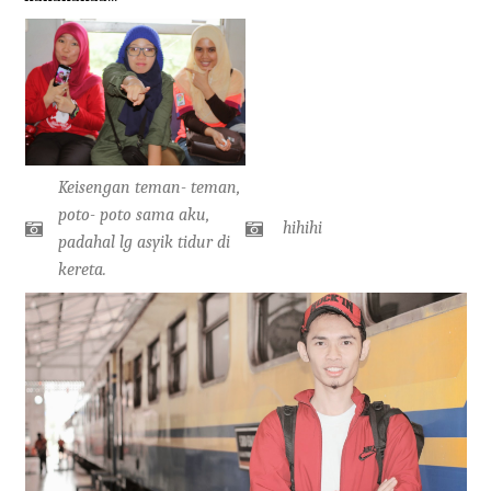
Keisengan teman- teman,
poto- poto sama aku,
hihihi
padahal lg asyik tidur di
kereta.