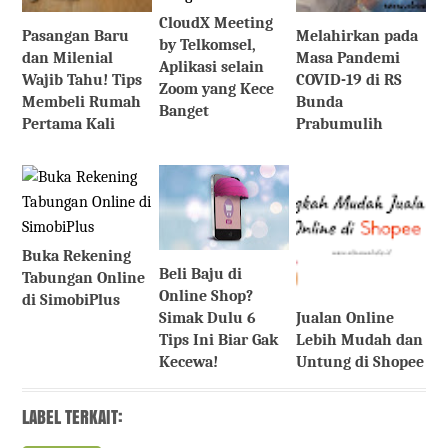
CloudX Meeting
Pasangan Baru
Melahirkan pada
by Telkomsel,
dan Milenial
Masa Pandemi
Aplikasi selain
Wajib Tahu! Tips
COVID-19 di RS
Zoom yang Kece
Membeli Rumah
Bunda
Banget
Pertama Kali
Prabumulih
Buka Rekening
Beli Baju di
Tabungan Online
Online Shop?
di SimobiPlus
Jualan Online
Simak Dulu 6
Lebih Mudah dan
Tips Ini Biar Gak
Untung di Shopee
Kecewa!
LABEL TERKAIT: