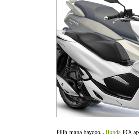
Pilih mana hayooo...
Honda
PCX ap