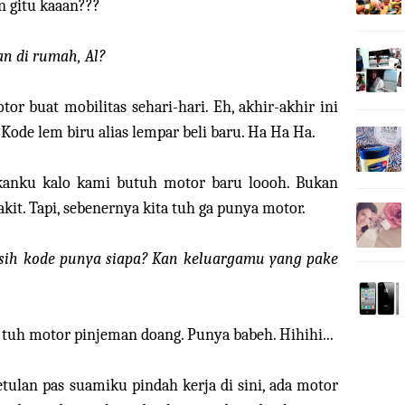
n gitu kaaan???
 di rumah, Al?
or buat mobilitas sehari-hari. Eh, akhir-akhir ini
Kode lem biru alias lempar beli baru. Ha Ha Ha.
kanku kalo kami butuh motor baru loooh. Bukan
it. Tapi, sebenernya kita tuh ga punya motor.
asih kode punya siapa? Kan keluargamu yang pake
i tuh motor pinjeman doang. Punya babeh. Hihihi...
etulan pas suamiku pindah kerja di sini, ada motor