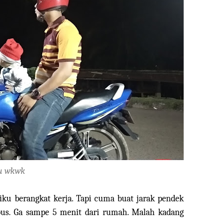
ku wkwk
iku berangkat kerja. Tapi cuma buat jarak pendek
bus. Ga sampe 5 menit dari rumah. Malah kadang