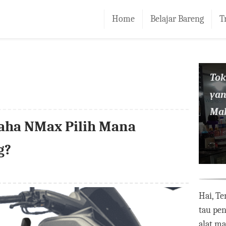
Home
Belajar Bareng
T
To
yan
Mak
aha NMax Pilih Mana
g?
Hai, Te
tau pe
alat m