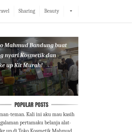
ravel
Sharing
Beauty
ko Mahmud Bandung buat
g nyari Kosmetik dan
e up Kit Murah!
POPULAR POSTS
man-teman. Kali ini aku mau kasih
ngalaman pertamaku belanja alat-
ake up di Toko Kosmetik Mahmud.