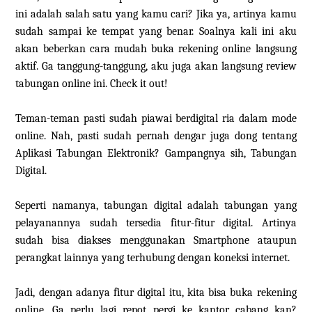
ini adalah salah satu yang kamu cari? Jika ya, artinya kamu
sudah sampai ke tempat yang benar. Soalnya kali ini aku
akan beberkan cara mudah buka rekening online langsung
aktif. Ga tanggung-tanggung, aku juga akan langsung review
tabungan online ini. Check it out!
Teman-teman pasti sudah piawai berdigital ria dalam mode
online. Nah, pasti sudah pernah dengar juga dong tentang
Aplikasi Tabungan Elektronik? Gampangnya sih, Tabungan
Digital.
Seperti namanya, tabungan digital adalah tabungan yang
pelayanannya sudah tersedia fitur-fitur digital. Artinya
sudah bisa diakses menggunakan Smartphone ataupun
perangkat lainnya yang terhubung dengan koneksi internet.
Jadi, dengan adanya fitur digital itu, kita bisa buka rekening
online. Ga perlu lagi repot pergi ke kantor cabang kan?