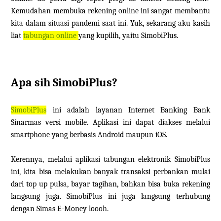
Kemudahan membuka rekening online ini sangat membantu
kita dalam situasi pandemi saat ini. Yuk, sekarang aku kasih
liat
tabungan online
yang kupilih, yaitu SimobiPlus.
Apa sih SimobiPlus?
SimobiPlus
ini adalah layanan Internet Banking Bank
Sinarmas versi mobile. Aplikasi ini dapat diakses melalui
smartphone yang berbasis Android maupun iOS.
Kerennya, melalui aplikasi tabungan elektronik SimobiPlus
ini, kita bisa melakukan banyak transaksi perbankan mulai
dari top up pulsa, bayar tagihan, bahkan bisa buka rekening
langsung juga. SimobiPlus ini juga langsung terhubung
dengan Simas E-Money loooh.