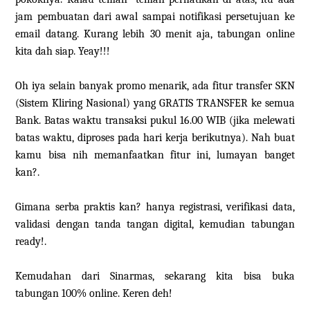
jam pembuatan dari awal sampai notifikasi persetujuan ke
email datang. Kurang lebih 30 menit aja, tabungan online
kita dah siap. Yeay!!!
Oh iya selain banyak promo menarik, ada fitur transfer SKN
(Sistem Kliring Nasional) yang GRATIS TRANSFER ke semua
Bank. Batas waktu transaksi pukul 16.00 WIB (jika melewati
batas waktu, diproses pada hari kerja berikutnya). Nah buat
kamu bisa nih memanfaatkan fitur ini, lumayan banget
kan?.
Gimana serba praktis kan? hanya registrasi, verifikasi data,
validasi dengan tanda tangan digital, kemudian tabungan
ready!.
Kemudahan dari Sinarmas, sekarang kita bisa buka
tabungan 100% online. Keren deh!