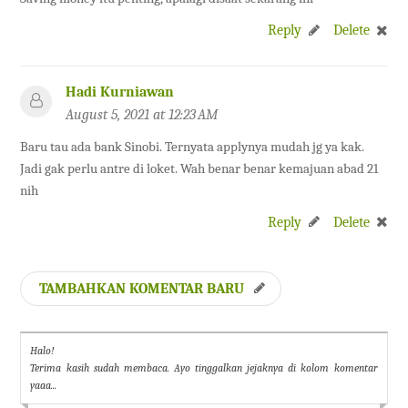
Reply
Delete
Hadi Kurniawan
August 5, 2021 at 12:23 AM
Baru tau ada bank Sinobi. Ternyata applynya mudah jg ya kak.
Jadi gak perlu antre di loket. Wah benar benar kemajuan abad 21
nih
Reply
Delete
TAMBAHKAN KOMENTAR BARU
Halo!
Terima kasih sudah membaca. Ayo tinggalkan jejaknya di kolom komentar
yaaa...