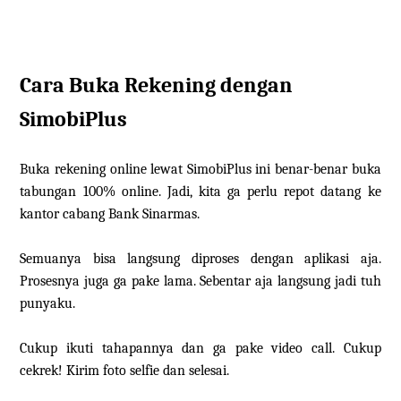
Cara Buka Rekening dengan
SimobiPlus
Buka rekening online lewat SimobiPlus ini benar-benar buka
tabungan 100% online. Jadi, kita ga perlu repot datang ke
kantor cabang Bank Sinarmas.
Semuanya bisa langsung diproses dengan aplikasi aja.
Prosesnya juga ga pake lama. Sebentar aja langsung jadi tuh
punyaku.
Cukup ikuti tahapannya dan ga pake video call. Cukup
cekrek! Kirim foto selfie dan selesai.