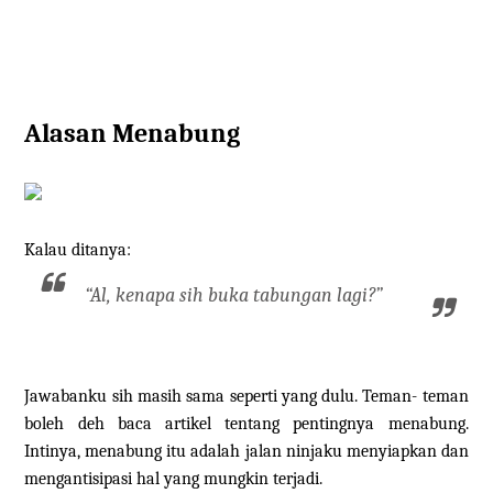
Alasan Menabung
Kalau ditanya:
“Al, kenapa sih buka tabungan lagi?”
Jawabanku sih masih sama seperti yang dulu. Teman- teman
boleh deh baca artikel tentang pentingnya menabung.
Intinya, menabung itu adalah jalan ninjaku menyiapkan dan
mengantisipasi hal yang mungkin terjadi.