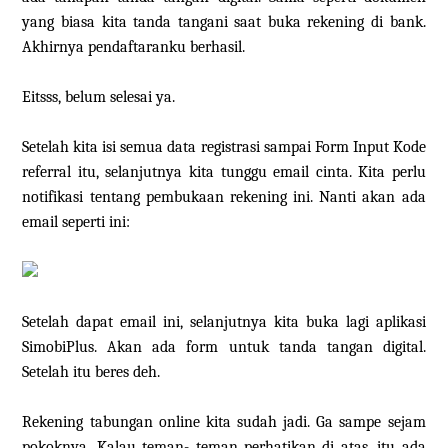
yang biasa kita tanda tangani saat buka rekening di bank.
Akhirnya pendaftaranku berhasil.
Eitsss, belum selesai ya.
Setelah kita isi semua data registrasi sampai Form Input Kode
referral itu, selanjutnya kita tunggu email cinta. Kita perlu
notifikasi tentang pembukaan rekening ini. Nanti akan ada
email seperti ini:
Setelah dapat email ini, selanjutnya kita buka lagi aplikasi
SimobiPlus. Akan ada form untuk tanda tangan digital.
Setelah itu beres deh.
Rekening tabungan online kita sudah jadi. Ga sampe sejam
pokoknya. Kalau teman- teman perhatikan di atas, itu ada