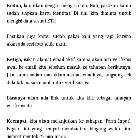
Kedua,
lanjutkan dengan mengisi data. Nah, pastikan kamu
sudah siapkan kartu identitas. Di sini, kita diminta untuk
mengisi data sesuai KTP.
Pastikan juga kamu sudah pakai baju yang rapi, karena
akan ada sesi foto selfie nanti.
Ketiga,
isikan alamat email aktif karena akan ada verifikasi
awal ke email kita sebelum masuk ke tahapan berikutnya.
Jika kamu sudah masukkan alamat emailnya, langsung cek
di kotak masuk email untuk verifikasi ya.
Biasanya akan ada link untuk kita klik sebagai tahapan
verifikasi itu
Keempat,
kita akan melanjutkan ke tahapan ‘Form Input'.
Bagian ini yang sempat membuatku bingung waktu itu.
Sempat mentok ga bisa maju.