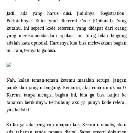
Jadi
, ada yang harus diisi. Judulnya ‘Registration'.
Perintahnya: Enter your Referral Code (Optional). Yang
kutahu, ini seperti kode referensi yang didapat dari orang
yang merekomendasikan aplikasi ini. Yang bikin bingung
adalah kata optional. Harusnya kita bisa melewatkan bagian
ini. Tapi, ternyata ga bisa.
Nah, kalau teman-teman ketemu masalah serupa, jangan
panik dan jangan bingung. Kemarin, aku coba untuk isi 0.
Karena tanpa mengisi bagian ini, kita ga bisa lanjut ke
tahapan berikutnya. Berhubung aku ga punya kode referal,
ya aku isi 0.
So far ga ada pengaruh apapun kok. Secara otomatis, akan
ada tahapan tanda tangan digital. Sama seperti dokumen