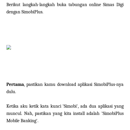
Berikut langkah-langkah buka tabungan online Simas Digi
dengan SimobiPlus.
Pertama
, pastikan kamu download aplikasi SimobiPlus-nya
dulu.
Ketika aku ketik kata kunci ‘Simobi', ada dua aplikasi yang
muncul. Nah, pastikan yang kita install adalah ‘SimobiPlus
Mobile Banking'.