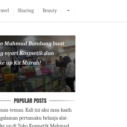
ravel
Sharing
Beauty
ko Mahmud Bandung buat
g nyari Kosmetik dan
e up Kit Murah!
POPULAR POSTS
man-teman. Kali ini aku mau kasih
ngalaman pertamaku belanja alat-
ake up di Toko Kosmetik Mahmud.