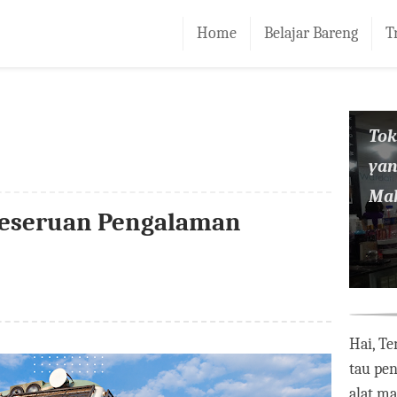
Home
Belajar Bareng
T
To
yan
Mak
Keseruan Pengalaman
Hai, Te
tau pe
alat m