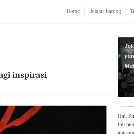
Home
Belajar Bareng
T
To
yan
Mak
gi inspirasi
Hai, Te
tau pe
alat m