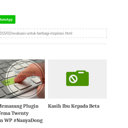
hatsApp
Memasang Plugin
Kasih Ibu Kepada Beta
Tema Twenty
en WP #NanyaDong