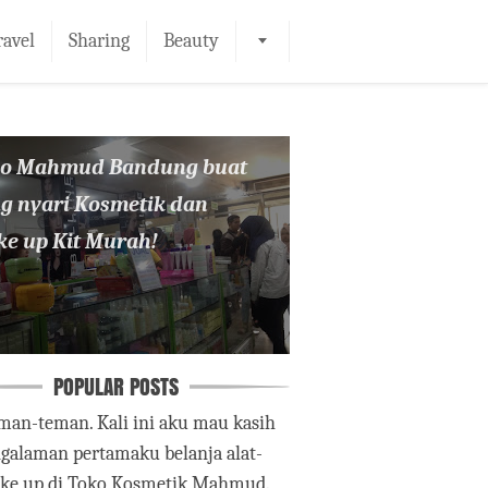
ravel
Sharing
Beauty
ko Mahmud Bandung buat
g nyari Kosmetik dan
e up Kit Murah!
POPULAR POSTS
man-teman. Kali ini aku mau kasih
ngalaman pertamaku belanja alat-
ake up di Toko Kosmetik Mahmud.