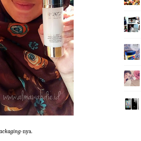
ackaging
-nya.