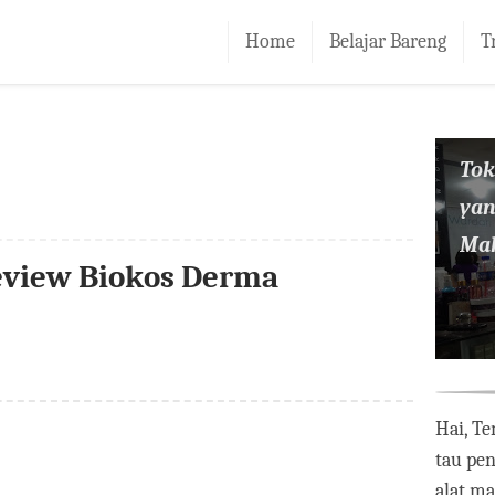
Home
Belajar Bareng
T
To
yan
Mak
eview Biokos Derma
Hai, Te
tau pe
alat m