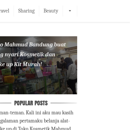
ravel
Sharing
Beauty
ko Mahmud Bandung buat
g nyari Kosmetik dan
e up Kit Murah!
POPULAR POSTS
man-teman. Kali ini aku mau kasih
ngalaman pertamaku belanja alat-
ake up di Toko Kosmetik Mahmud.