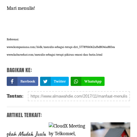
Mari menulis!
Referensi:
www.kompasiana.com/16dk/menulis-sebagai-terapi-diri_57789bb062afbd8046a883ea
www.kabarsehat.com/menulis-sebagai-terapi-pikiran-emosi-dan-batin.html
BAGIKAN KE:
Facebook
Twitter
WhatsApp
Tautan:
ARTIKEL TERKAIT: