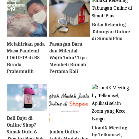
Buka Rekening
Tabungan Online
di SimobiPlus
Melahirkan pada
Pasangan Baru
Masa Pandemi
dan Milenial
COVID-19 di RS
Wajib Tahu! Tips
Bunda
Membeli Rumah
Prabumulih
Pertama Kali
Beli Baju di
Online Shop?
CloudX Meeting
Jualan Online
Simak Dulu 6
by Telkomsel,
Lebih Mudah dan
Tips Ini Biar Gak