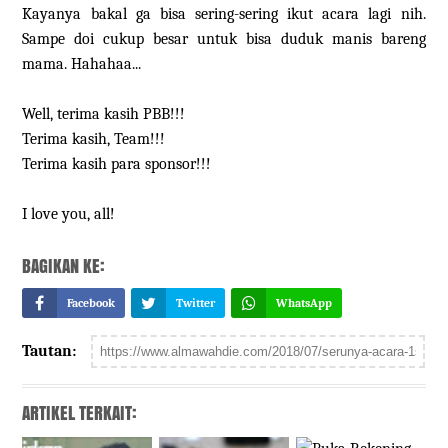
Kayanya bakal ga bisa sering-sering ikut acara lagi nih.
Sampe doi cukup besar untuk bisa duduk manis bareng
mama. Hahahaa...
Well, terima kasih PBB!!!
Terima kasih, Team!!!
Terima kasih para sponsor!!!
I love you, all!
BAGIKAN KE:
Facebook
Twitter
WhatsApp
Tautan:
ARTIKEL TERKAIT: