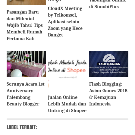
di SimobiPlus
CloudX Meeting
Pasangan Baru
by Telkomsel,
dan Milenial
Aplikasi selain
Wajib Tahu! Tips
Zoom yang Kece
Membeli Rumah
Banget
Pertama Kali
Serunya Acara 1st
Flash Blogging:
Anniversary
Asian Games 2018
Jualan Online
Palembang
& Kemajuan
Lebih Mudah dan
Beauty Blogger
Indonesia
Untung di Shopee
LABEL TERKAIT: