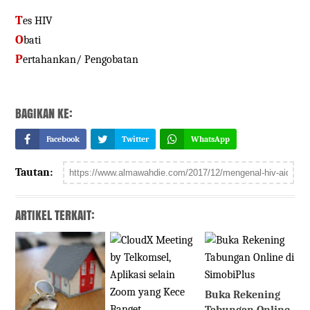
T
es HIV
O
bati
P
ertahankan/ Pengobatan
BAGIKAN KE:
Facebook
Twitter
WhatsApp
Tautan:
ARTIKEL TERKAIT:
Buka Rekening
Tabungan Online