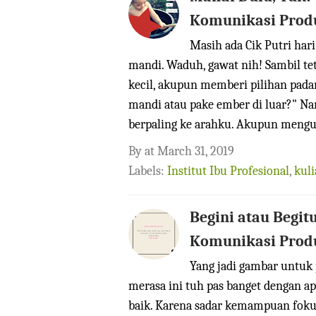
Komunikasi Prod
Masih ada Cik Putri hari
mandi. Waduh, gawat nih! Sambil te
kecil, akupun memberi pilihan pad
mandi atau pake ember di luar?" N
berpaling ke arahku. Akupun mengula
By
at
March 31, 2019
Labels:
Institut Ibu Profesional
,
kul
Begini atau Begit
Komunikasi Produ
Yang jadi gambar untuk 
merasa ini tuh pas banget dengan ap
baik. Karena sadar kemampuan fokus