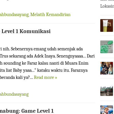
Lokasin
iahbundasayang
,
Melatih Kemandirian
 Level 1 Komunikasi
yi nih. Sebenernya emang udah semenjak ada
Trus sekarang ada Adek Inaya. Senengnyaaaa... Dari
h sounding ke Faraz kalau nanti di Muara Enim
ita liat Baby yaaa..." kataku waktu itu. Faraznya
ecanda kali ya?...
Read more »
iahbundasayang
abung: Game Level 1