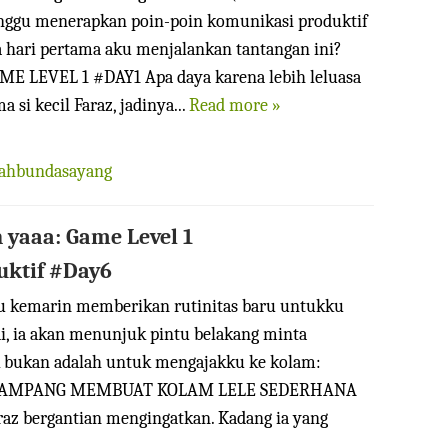
minggu menerapkan poin-poin komunikasi produktif
a hari pertama aku menjalankan tantangan ini?
 LEVEL 1 #DAY1 Apa daya karena lebih leluasa
 si kecil Faraz, jadinya...
Read more »
iahbundasayang
 yaaa: Game Level 1
uktif #Day6
u kemarin memberikan rutinitas baru untukku
di, ia akan menunjuk pintu belakang minta
ak bukan adalah untuk mengajakku ke kolam:
RA GAMPANG MEMBUAT KOLAM LELE SEDERHANA
araz bergantian mengingatkan. Kadang ia yang