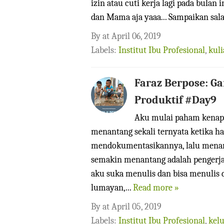
izin atau cuti kerja lagi pada bulan i
dan Mama aja yaaa... Sampaikan sal
By
at
April 06, 2019
Labels:
Institut Ibu Profesional
,
kul
Faraz Berpose: G
Produktif #Day9
Aku mulai paham kenapa 
menantang sekali ternyata ketika h
mendokumentasikannya, lalu menara
semakin menantang adalah pengerja
aku suka menulis dan bisa menulis 
lumayan,...
Read more »
By
at
April 05, 2019
Labels:
Institut Ibu Profesional
,
kel