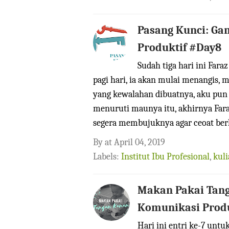
Pasang Kunci: Ga
Produktif #Day8
Sudah tiga hari ini Fara
pagi hari, ia akan mulai menangis, 
yang kewalahan dibuatnya, aku pu
menuruti maunya itu, akhirnya Fara
segera membujuknya agar ceoat berh
By
at
April 04, 2019
Labels:
Institut Ibu Profesional
,
kul
Makan Pakai Tang
Komunikasi Produ
Hari ini entri ke-7 untu