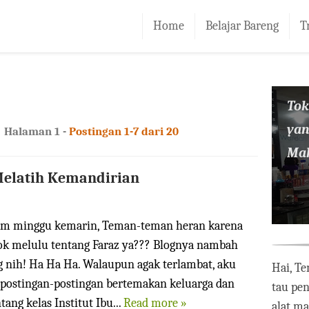
Home
Belajar Bareng
T
To
yan
Halaman 1 -
Postingan 1-7 dari 20
Mak
Melatih Kemandirian
lam minggu kemarin, Teman-teman heran karena
 kok melulu tentang Faraz ya??? Blognya nambah
g nih! Ha Ha Ha. Walaupun agak terlambat, aku
Hai, Te
 postingan-postingan bertemakan keluarga dan
tau pe
tang kelas Institut Ibu...
Read more »
alat m