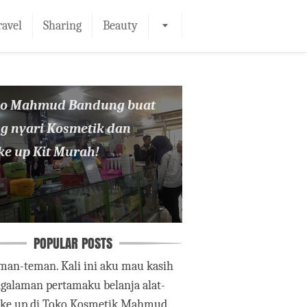
ravel
Sharing
Beauty
ko Mahmud Bandung buat
g nyari Kosmetik dan
e up Kit Murah!
POPULAR POSTS
man-teman. Kali ini aku mau kasih
ngalaman pertamaku belanja alat-
ake up di Toko Kosmetik Mahmud.