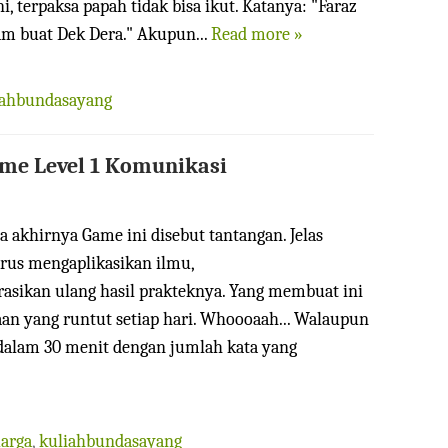
ni, terpaksa papah tidak bisa ikut. Katanya: "Faraz
am buat Dek Dera." Akupun...
Read more »
iahbundasayang
ame Level 1 Komunikasi
akhirnya Game ini disebut tantangan. Jelas
arus mengaplikasikan ilmu,
sikan ulang hasil prakteknya. Yang membuat ini
an yang runtut setiap hari. Whoooaah... Walaupun
dalam 30 menit dengan jumlah kata yang
uarga
,
kuliahbundasayang