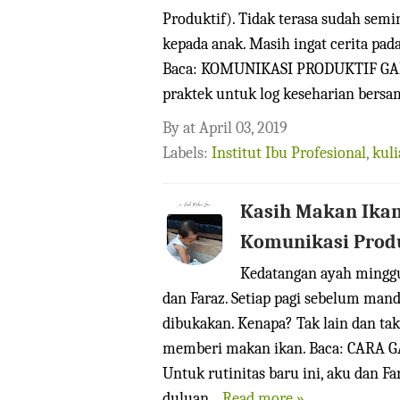
Produktif). Tidak terasa sudah se
kepada anak. Masih ingat cerita pad
Baca: KOMUNIKASI PRODUKTIF GAME
praktek untuk log keseharian bersama
By
at
April 03, 2019
Labels:
Institut Ibu Profesional
,
kul
Kasih Makan Ikan
Komunikasi Prod
Kedatangan ayah mingg
dan Faraz. Setiap pagi sebelum man
dibukakan. Kenapa? Tak lain dan t
memberi makan ikan. Baca: CA
Untuk rutinitas baru ini, aku dan F
duluan...
Read more »