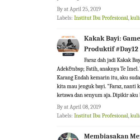
By
at
April 25, 2019
Labels:
Institut Ibu Profesional
,
kul
Kakak Bayi: Game
Produktif #Day12
Faraz dah jadi Kakak Ba
Adek&nbsp; Fatih, anaknya Te Imel. 
Karang Endah kemarin itu, aku suda
kita mau jenguk bayi. "Faraz, nanti k
ketawa dan senyum aja. Dipikir aku b
By
at
April 08, 2019
Labels:
Institut Ibu Profesional
,
kul
Membiasakan Men