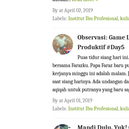
By
at
April 02, 2019
Labels:
Institut Ibu Profesional
,
kul
Observasi: Game 
Produktif #Day5
Puas tidur siang hari in
bersama Farazku. Papa Faraz baru pu
kerjanya minggu ini adalah malam.
saat siang harinya. Ada undangan da
aqiqah untuk putranya yang baru saj
By
at
April 01, 2019
Labels:
Institut Ibu Profesional
,
kul
Mandi Dulu, Yuk! 